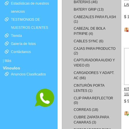
BATERÍAS
(46)
Estadísticas de nuestros
LA
BATERY GRIP
(13)
servicios
$ 
CABEZALES PARA FLASH
TESTIMONIOS DE
(1)
NUESTROS CLIENTES
CABEZAL DE BOLA
P/TRIPIE
(4)
Tienda
CABLES SYNC
(6)
Galería de fotos
CAJAS PARA PRODUCTO
Contáctanos
(2)
CAPTURADORA AUDIO Y
|
Más
VIDEO
(0)
Vínculos
CARGADORES Y ADAPT.
Anuncios Clasificados
AC
(66)
CINTURÓN PORTA
KI
LENTES
(1)
10
CLIP PARA REFLECTOR
$ 
(0)
CORREAS
(18)
CUBRE ZAPATA PARA
CAMARAS
(3)