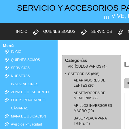
SERVICIO Y ACCESORIOS P
¡¡¡ VIVE,
INICIO
QUIENES SOMOS
SERVICIOS
Menú
INICIO
QUIENES SOMOS
Categorías
L
ARTÍCULOS VARIOS
(4)
SERVICIOS
CATEGORIAS
(698)
NUESTRAS
ADAPTADORES DE
I
INSTALACIONES
LENTES
(26)
ZONA DE DESCUENTO
ADAPTADORES DE
MEMORIAS
(2)
FOTOS REPARANDO
ARILLOS INVERSORES
CÁMARAS
MACRO
(20)
MAPA DE UBICACIÓN
BASE / PLACA PARA
TRIPIE
(4)
Aviso de Privacidad