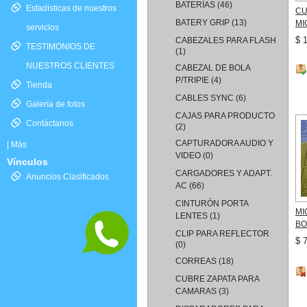
BATERÍAS
(46)
Estadísticas de nuestros
CU
BATERY GRIP
(13)
MI
servicios
$ 
CABEZALES PARA FLASH
TESTIMONIOS DE
(1)
NUESTROS CLIENTES
CABEZAL DE BOLA
P/TRIPIE
(4)
Tienda
CABLES SYNC
(6)
Galería de fotos
CAJAS PARA PRODUCTO
Contáctanos
(2)
CAPTURADORA AUDIO Y
|
Más
VIDEO
(0)
Vínculos
CARGADORES Y ADAPT.
Anuncios Clasificados
AC
(66)
CINTURÓN PORTA
MI
LENTES
(1)
BO
CLIP PARA REFLECTOR
$ 
(0)
CORREAS
(18)
CUBRE ZAPATA PARA
CAMARAS
(3)