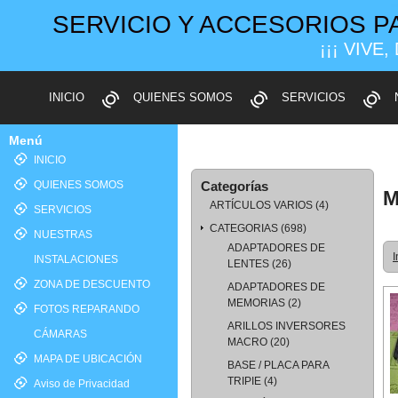
SERVICIO Y ACCESORIOS P
¡¡¡ VIVE,
INICIO
QUIENES SOMOS
SERVICIOS
Menú
INICIO
QUIENES SOMOS
Categorías
M
ARTÍCULOS VARIOS
(4)
SERVICIOS
CATEGORIAS
(698)
NUESTRAS
ADAPTADORES DE
I
INSTALACIONES
LENTES
(26)
ZONA DE DESCUENTO
ADAPTADORES DE
MEMORIAS
(2)
FOTOS REPARANDO
ARILLOS INVERSORES
CÁMARAS
MACRO
(20)
MAPA DE UBICACIÓN
BASE / PLACA PARA
TRIPIE
(4)
Aviso de Privacidad