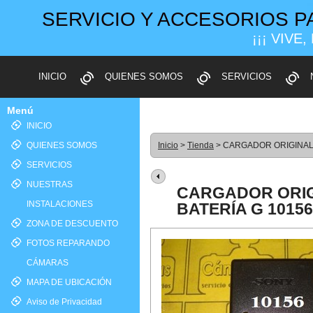
SERVICIO Y ACCESORIOS P
¡¡¡ VIVE,
INICIO
QUIENES SOMOS
SERVICIOS
Menú
INICIO
QUIENES SOMOS
Inicio
>
Tienda
> CARGADOR ORIGINAL 
SERVICIOS
NUESTRAS
CARGADOR ORIG
INSTALACIONES
BATERÍA G 10156
ZONA DE DESCUENTO
FOTOS REPARANDO
CÁMARAS
MAPA DE UBICACIÓN
Aviso de Privacidad