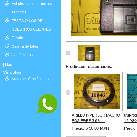
Estadísticas de nuestros
servicios
TESTIMONIOS DE
NUESTROS CLIENTES
Tienda
Galería de fotos
Contáctanos
|
Más
Productos relacionados:
Vínculos
Anuncios Clasificados
ARILLO INVERSOR MACRO
uyjProt
EOS EF/EF-S 62m...
12 D800
Precio: $ 50.00 MXN
Precio