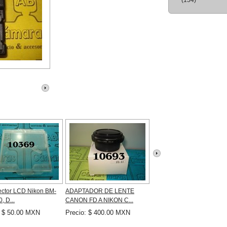
(154)
ector LCD Nikon BM-
ADAPTADOR DE LENTE
CABLE SYNC PARA FLAS
, D...
CANON FD A NIKON C...
3.5mm A MACHO (...
: $ 50.00 MXN
Precio: $ 400.00 MXN
Precio: $ 100.00 MXN