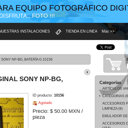
ARA EQUIPO FOTOGRÁFICO DIGI
 DISFRUTA...FOTO !!!
NUESTRAS INSTALACIONES
TIENDA EN LINEA
Más >>
SONY NP-BG, BATERÍA G 10156
INAL SONY NP-BG,
Categorías
ARTÍCULOS VA
ID producto:
10156
CATEGORIAS
(6
Agotado
ACCESORIOS 
LIMPIEZA
(9)
Precio: $ 50.00 MXN
/
EMULADOR DE 
pieza
ACCESORIOS 