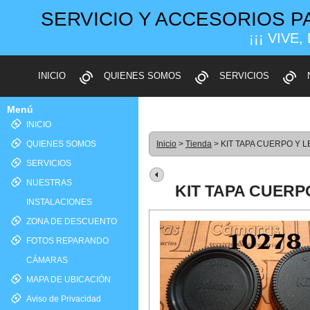
SERVICIO Y ACCESORIOS P
¡¡¡ VIVE,
INICIO
QUIENES SOMOS
SERVICIOS
Menú
INICIO
QUIENES SOMOS
Inicio
>
Tienda
> KIT TAPA CUERPO Y L
SERVICIOS
NUESTRAS
KIT TAPA CUERP
INSTALACIONES
ZONA DE DESCUENTO
FOTOS REPARANDO
CÁMARAS
MAPA DE UBICACIÓN
Aviso de Privacidad