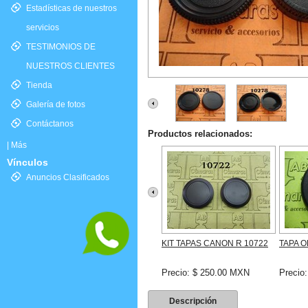
Estadísticas de nuestros
servicios
TESTIMONIOS DE
NUESTROS CLIENTES
Tienda
Galería de fotos
Contáctanos
Productos relacionados:
|
Más
Vínculos
Anuncios Clasificados
KIT TAPAS CANON R 10722
TAPA O
Precio: $ 250.00 MXN
Precio
Descripción